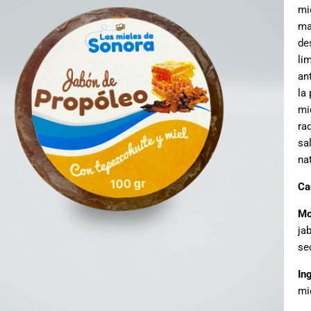
mi
ma
de
li
an
la
mie
ra
sa
na
Ca
Mo
ja
se
In
mi