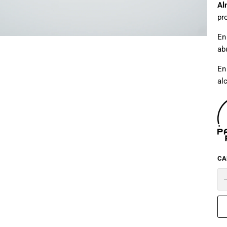
Al
pro
En
ab
En
al
CA