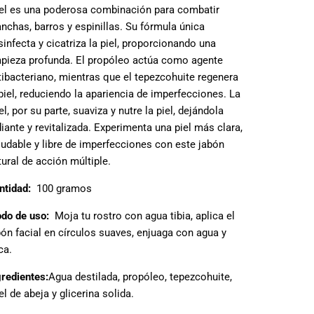
el es una poderosa combinación para combatir
nchas, barros y espinillas. Su fórmula única
sinfecta y cicatriza la piel, proporcionando una
mpieza profunda. El propóleo actúa como agente
tibacteriano, mientras que el tepezcohuite regenera
 piel, reduciendo la apariencia de imperfecciones. La
l, por su parte, suaviza y nutre la piel, dejándola
diante y revitalizada. Experimenta una piel más clara,
ludable y libre de imperfecciones con este jabón
tural de acción múltiple.
ntidad:
100 gramos
do de uso:
Moja tu rostro con agua tibia, aplica el
bón facial en círculos suaves, enjuaga con agua y
ca.
gredientes:
Agua destilada, propóleo, tepezcohuite,
el de abeja y glicerina solida.