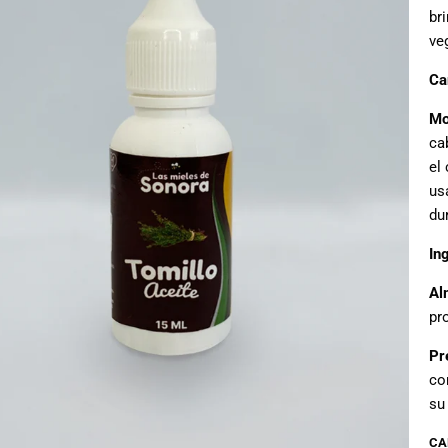
br
ve
Ca
Mo
ca
el
us
du
In
Al
pro
Pr
co
su
CA