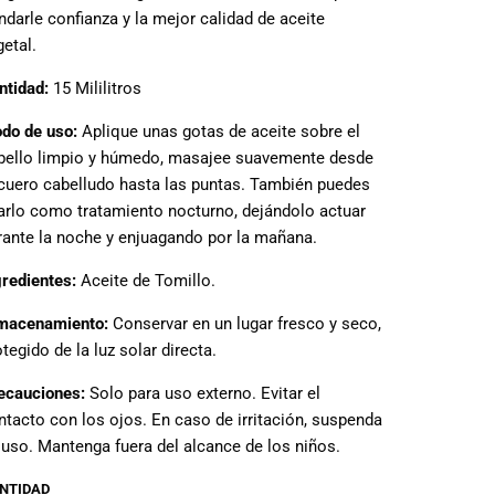
indarle confianza y la mejor calidad de aceite
getal.
ntidad:
15 Mililitros
do de uso:
Aplique unas gotas de aceite sobre el
bello limpio y húmedo, masajee suavemente desde
 cuero cabelludo hasta las puntas. También puedes
arlo como tratamiento nocturno, dejándolo actuar
rante la noche y enjuagando por la mañana.
gredientes:
Aceite de Tomillo.
macenamiento:
Conservar en un lugar fresco y seco,
tegido de la luz solar directa.
ecauciones:
Solo para uso externo. Evitar el
ntacto con los ojos. En caso de irritación, suspenda
 uso. Mantenga fuera del alcance de los niños.
NTIDAD